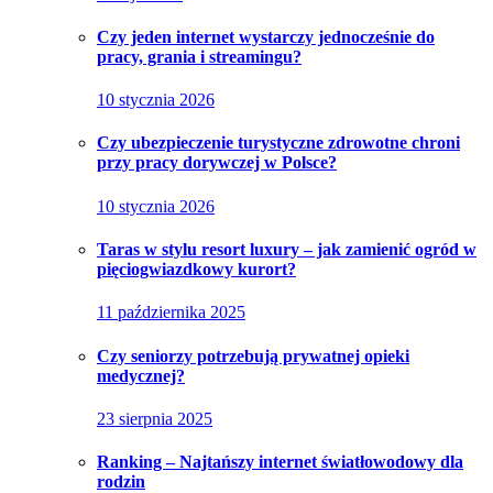
Czy jeden internet wystarczy jednocześnie do
pracy, grania i streamingu?
10 stycznia 2026
Czy ubezpieczenie turystyczne zdrowotne chroni
przy pracy dorywczej w Polsce?
10 stycznia 2026
Taras w stylu resort luxury – jak zamienić ogród w
pięciogwiazdkowy kurort?
11 października 2025
Czy seniorzy potrzebują prywatnej opieki
medycznej?
23 sierpnia 2025
Ranking – Najtańszy internet światłowodowy dla
rodzin