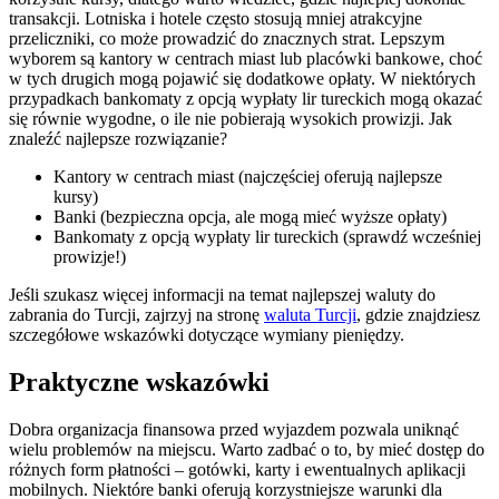
transakcji. Lotniska i hotele często stosują mniej atrakcyjne
przeliczniki, co może prowadzić do znacznych strat. Lepszym
wyborem są kantory w centrach miast lub placówki bankowe, choć
w tych drugich mogą pojawić się dodatkowe opłaty. W niektórych
przypadkach bankomaty z opcją wypłaty lir tureckich mogą okazać
się równie wygodne, o ile nie pobierają wysokich prowizji. Jak
znaleźć najlepsze rozwiązanie?
Kantory w centrach miast (najczęściej oferują najlepsze
kursy)
Banki (bezpieczna opcja, ale mogą mieć wyższe opłaty)
Bankomaty z opcją wypłaty lir tureckich (sprawdź wcześniej
prowizje!)
Jeśli szukasz więcej informacji na temat najlepszej waluty do
zabrania do Turcji, zajrzyj na stronę
waluta Turcji
, gdzie znajdziesz
szczegółowe wskazówki dotyczące wymiany pieniędzy.
Praktyczne wskazówki
Dobra organizacja finansowa przed wyjazdem pozwala uniknąć
wielu problemów na miejscu. Warto zadbać o to, by mieć dostęp do
różnych form płatności – gotówki, karty i ewentualnych aplikacji
mobilnych. Niektóre banki oferują korzystniejsze warunki dla