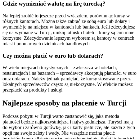
Gdzie wymieniać walutę na lirę turecką?
Najlepiej zrobić to jeszcze przed wyjazdem, porównując kursy w
różnych kantorach. Można także zabrać ze sobą euro lub dolary i
wymienić je na miejscu w kantorach lub bankach. Jeśli zdecydujesz
się na wymianę w Turcji, unikaj lotnisk i hoteli – kursy są tam mniej
korzystne. Zdecydowanie lepszym wyborem są kantory w centrach
miast i popularnych dzielnicach handlowych.
Czy można płacić w euro lub dolarach?
W wielu miejscach turystycznych – zwłaszcza w hotelach,
restauracjach i na bazarach – sprzedawcy akceptują płatności w euro
oraz dolarach. Należy jednak pamiętać, że kursy stosowane przez
lokalnych sprzedawców często są niekorzystne. W efekcie możesz
przepłacić za produkty i usługi.
Najlepsze sposoby na płacenie w Turcji
Podczas pobytu w Turcji warto zastanowić się, jaka metoda
płatności będzie najkorzystniejsza i najwygodniejsza. Turyści mają
do wyboru zarówno gotówkę, jak i karty płatnicze, ale każda z tych
opcji ma swoje zalety i wady. Nie wszędzie można płacić
bezgotówkowo, dlatego posiadanie odpowiedniej ilości lir tureckich