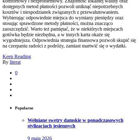
komfortowy i bezproblemowy. Znajomość lokalnej waluty oraz
dostępnych metod płatności pozwoli uniknąć niepotrzebnych
kosztów i niespodzianek związanych z przewalutowaniem.
Wybierając odpowiednie miejsca do wymiany pieniędzy oraz
stosując sprawdzone metody płatności, można znacząco
zaoszczędzić. Warto też pamiętać, że w niektórych miejscach
gotówka będzie niezbędna, a w innych karta okaże się
wygodniejsza. Odpowiednia strategia finansowa pozwoli skupić się
na czerpaniu radości z podróży, zamiast martwić się o wydatki.
Keep Reading
By
literat
0
Popularne
Wełniane swetry damskie w ponadczasowych
stylizacjach jesiennych
9 maja 2026