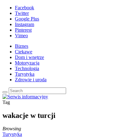
Facebook
Twitter
Google Plus
Instagram
Pinterest
Vimeo
Biznes
Ciekawe
Dom i wnętrze
Motoryzacja
Technologia
Turystyka
Zdrowie i uroda
Tag
wakacje w turcji
Browsing
Turystyka