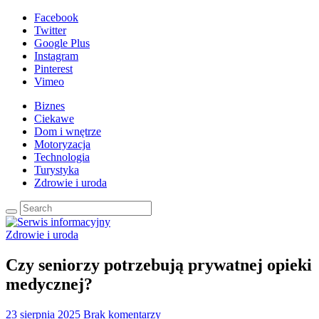
Facebook
Twitter
Google Plus
Instagram
Pinterest
Vimeo
Biznes
Ciekawe
Dom i wnętrze
Motoryzacja
Technologia
Turystyka
Zdrowie i uroda
Zdrowie i uroda
Czy seniorzy potrzebują prywatnej opieki
medycznej?
23 sierpnia 2025
Brak komentarzy