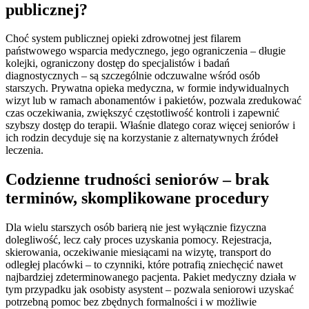
publicznej?
Choć system publicznej opieki zdrowotnej jest filarem
państwowego wsparcia medycznego, jego ograniczenia – długie
kolejki, ograniczony dostęp do specjalistów i badań
diagnostycznych – są szczególnie odczuwalne wśród osób
starszych. Prywatna opieka medyczna, w formie indywidualnych
wizyt lub w ramach abonamentów i pakietów, pozwala zredukować
czas oczekiwania, zwiększyć częstotliwość kontroli i zapewnić
szybszy dostęp do terapii. Właśnie dlatego coraz więcej seniorów i
ich rodzin decyduje się na korzystanie z alternatywnych źródeł
leczenia.
Codzienne trudności seniorów – brak
terminów, skomplikowane procedury
Dla wielu starszych osób barierą nie jest wyłącznie fizyczna
dolegliwość, lecz cały proces uzyskania pomocy. Rejestracja,
skierowania, oczekiwanie miesiącami na wizytę, transport do
odległej placówki – to czynniki, które potrafią zniechęcić nawet
najbardziej zdeterminowanego pacjenta. Pakiet medyczny działa w
tym przypadku jak osobisty asystent – pozwala seniorowi uzyskać
potrzebną pomoc bez zbędnych formalności i w możliwie