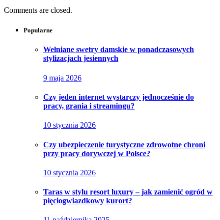
Comments are closed.
Popularne
Wełniane swetry damskie w ponadczasowych
stylizacjach jesiennych
9 maja 2026
Czy jeden internet wystarczy jednocześnie do
pracy, grania i streamingu?
10 stycznia 2026
Czy ubezpieczenie turystyczne zdrowotne chroni
przy pracy dorywczej w Polsce?
10 stycznia 2026
Taras w stylu resort luxury – jak zamienić ogród w
pięciogwiazdkowy kurort?
11 października 2025