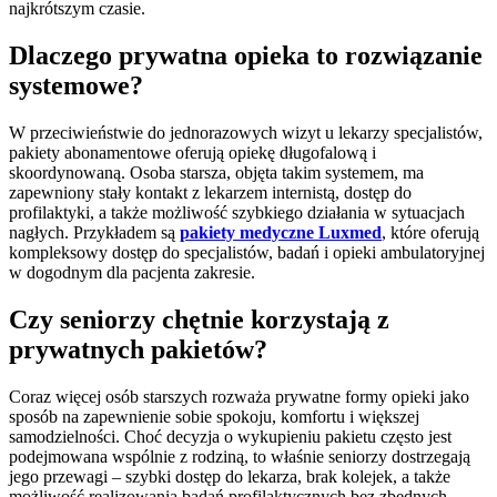
najkrótszym czasie.
Dlaczego prywatna opieka to rozwiązanie
systemowe?
W przeciwieństwie do jednorazowych wizyt u lekarzy specjalistów,
pakiety abonamentowe oferują opiekę długofalową i
skoordynowaną. Osoba starsza, objęta takim systemem, ma
zapewniony stały kontakt z lekarzem internistą, dostęp do
profilaktyki, a także możliwość szybkiego działania w sytuacjach
nagłych. Przykładem są
pakiety medyczne Luxmed
, które oferują
kompleksowy dostęp do specjalistów, badań i opieki ambulatoryjnej
w dogodnym dla pacjenta zakresie.
Czy seniorzy chętnie korzystają z
prywatnych pakietów?
Coraz więcej osób starszych rozważa prywatne formy opieki jako
sposób na zapewnienie sobie spokoju, komfortu i większej
samodzielności. Choć decyzja o wykupieniu pakietu często jest
podejmowana wspólnie z rodziną, to właśnie seniorzy dostrzegają
jego przewagi – szybki dostęp do lekarza, brak kolejek, a także
możliwość realizowania badań profilaktycznych bez zbędnych