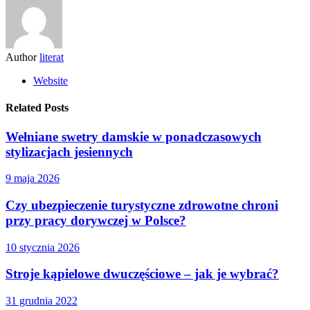
Author
literat
Website
Related Posts
Wełniane swetry damskie w ponadczasowych
stylizacjach jesiennych
9 maja 2026
Czy ubezpieczenie turystyczne zdrowotne chroni
przy pracy dorywczej w Polsce?
10 stycznia 2026
Stroje kąpielowe dwuczęściowe – jak je wybrać?
31 grudnia 2022