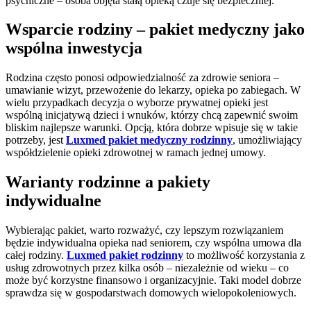
psychiczne – osoba objęta stałą opieką czuje się bezpieczniej.
Wsparcie rodziny – pakiet medyczny jako
wspólna inwestycja
Rodzina często ponosi odpowiedzialność za zdrowie seniora –
umawianie wizyt, przewożenie do lekarzy, opieka po zabiegach. W
wielu przypadkach decyzja o wyborze prywatnej opieki jest
wspólną inicjatywą dzieci i wnuków, którzy chcą zapewnić swoim
bliskim najlepsze warunki. Opcją, która dobrze wpisuje się w takie
potrzeby, jest
Luxmed pakiet medyczny rodzinny
, umożliwiający
współdzielenie opieki zdrowotnej w ramach jednej umowy.
Warianty rodzinne a pakiety
indywidualne
Wybierając pakiet, warto rozważyć, czy lepszym rozwiązaniem
będzie indywidualna opieka nad seniorem, czy wspólna umowa dla
całej rodziny.
Luxmed pakiet rodzinny
to możliwość korzystania z
usług zdrowotnych przez kilka osób – niezależnie od wieku – co
może być korzystne finansowo i organizacyjnie. Taki model dobrze
sprawdza się w gospodarstwach domowych wielopokoleniowych.