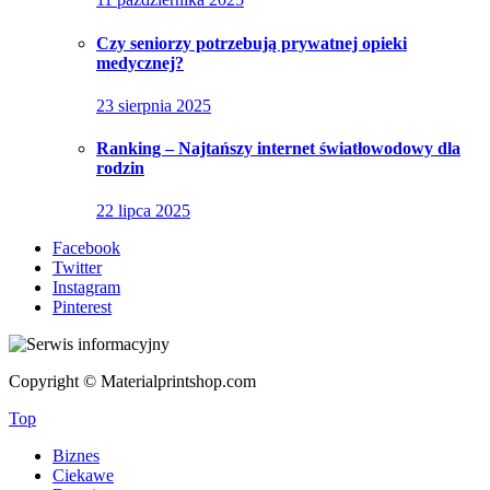
Czy seniorzy potrzebują prywatnej opieki
medycznej?
23 sierpnia 2025
Ranking – Najtańszy internet światłowodowy dla
rodzin
22 lipca 2025
Facebook
Twitter
Instagram
Pinterest
Copyright © Materialprintshop.com
Top
Biznes
Ciekawe